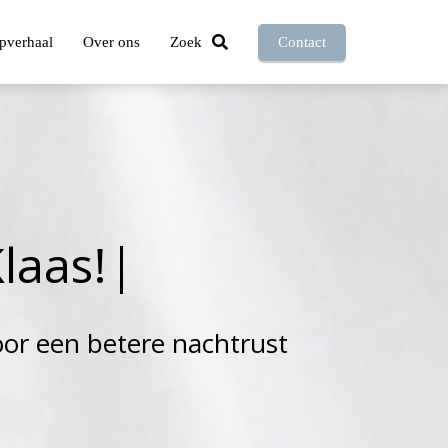
pverhaal
Over ons
Zoek
Contact
K
l
a
a
s
!
oor een betere nachtrust