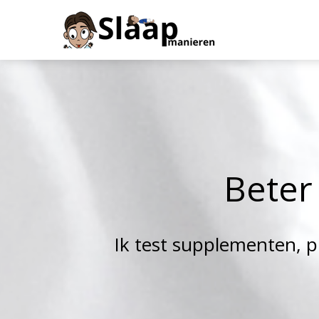
B
e
t
e
r
Ik test supplementen, p