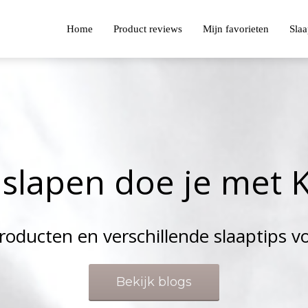
Home
Product reviews
Mijn favorieten
Slaa
s
l
a
p
e
n
d
o
e
j
e
m
e
t
roducten en verschillende slaaptips v
Bekijk blogs