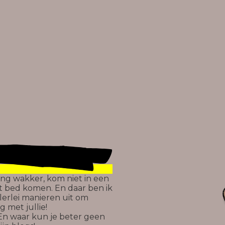
 lang wakker, kom niet in een
it bed komen. En daar ben ik
lerlei manieren uit om
 met jullie!
En waar kun je beter geen