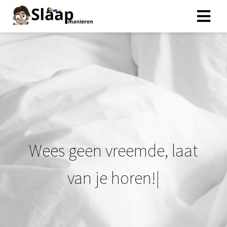
W
e
e
s
g
e
e
n
v
r
e
e
m
d
e
,
l
a
a
t
v
a
n
j
e
h
o
r
e
n
!