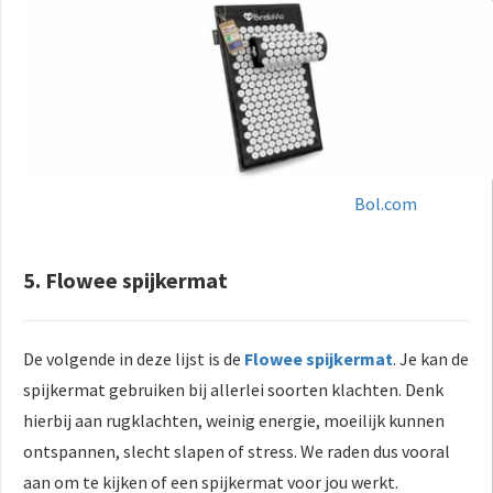
Bol.com
5. Flowee spijkermat
De volgende in deze lijst is de
Flowee spijkermat
. Je kan de
spijkermat gebruiken bij allerlei soorten klachten. Denk
hierbij aan rugklachten, weinig energie, moeilijk kunnen
ontspannen, slecht slapen of stress. We raden dus vooral
aan om te kijken of een spijkermat voor jou werkt.