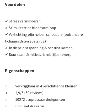
Voordelen
✔ Stress verminderen
✔ Stimuleert de bloedsomloop
✔ Verlichting pijn nek en schouders (ook andere
lichaamsdelen zoals rug)
✔ In diepe ontspanning & tot rust komen
✔ Duurzaam & milieuvriendelijk ontwerp
Eigenschappen
Verkrijgbaar in 4 verschillende kleuren
4,9/5 (50 reviews)
10272 acupressuur drukpunten
Inclusief draagtas