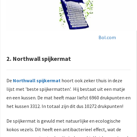
Bol.com
2. Northwall spijkermat
De
Northwall spijkermat
hoort ook zeker thuis in deze
lijst met 'beste spijkermatten'. Hij bestaat uit een matje
en een kussen. De mat heeft maar liefst 6960 drukpunten en
het kussen 3312. In totaal zijn dit dus 10272 drukpunten!
De spijkermat is gevuld met natuurlijke en ecologische
kokos vezels. Dit heeft een antibacterieel effect, wat de