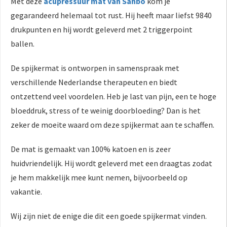
Met deze
acupressuur mat van Sanbo
kom je
gegarandeerd helemaal tot rust. Hij heeft maar liefst 9840
drukpunten en hij wordt geleverd met 2 triggerpoint
ballen.
De spijkermat is ontworpen in samenspraak met
verschillende Nederlandse therapeuten en biedt
ontzettend veel voordelen. Heb je last van pijn, een te hoge
bloeddruk, stress of te weinig doorbloeding? Dan is het
zeker de moeite waard om deze spijkermat aan te schaffen.
De mat is gemaakt van 100% katoen en is zeer
huidvriendelijk. Hij wordt geleverd met een draagtas zodat
je hem makkelijk mee kunt nemen, bijvoorbeeld op
vakantie.
Wij zijn niet de enige die dit een goede spijkermat vinden.