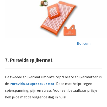
Bol.com
7. Puravida spijkermat
De tweede spijkermat uit onze top 9 beste spijkermatten is
de
Puravida Acupressuur Mat
.
Deze mat helpt tegen
spierspanning, pijn en stress. Voor een betaalbaar prijsje
heb je de mat de volgende dag in huis!