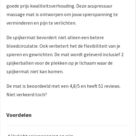
goede prijs kwaliteitsverhouding. Deze acupressuur
massage mat is ontworpen om jouw spierspanning te
verminderen en pijn te verlichten.
De spijkermat bevordert niet alleen een betere
bloedcirculatie. Ook verbetert het de flexibiliteit van je
spieren en gewrichten. De mat wordt geleverd inclusief 2
spijkerballen voor de plekken op je lichaam waar de
spijkermat niet kan komen.
De mat is beoordeeld met een 4,8/5 en heeft 51 reviews.
Niet verkeerd toch?
Voordelen