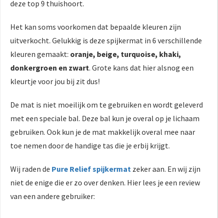
deze top 9 thuishoort.
Het kan soms voorkomen dat bepaalde kleuren zijn
uitverkocht. Gelukkig is deze spijkermat in 6 verschillende
kleuren gemaakt:
oranje, beige, turquoise, khaki,
donkergroen en zwart
. Grote kans dat hier alsnog een
kleurtje voor jou bij zit dus!
De mat is niet moeilijk om te gebruiken en wordt geleverd
met een speciale bal. Deze bal kun je overal op je lichaam
gebruiken. Ook kun je de mat makkelijk overal mee naar
toe nemen door de handige tas die je erbij krijgt.
Wij raden de
Pure Relief spijkermat
zeker aan. En wij zijn
niet de enige die er zo over denken. Hier lees je een review
van een andere gebruiker: