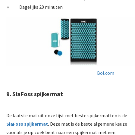
Dagelijks 20 minuten
Bol.com
9. SiaFoss spijkermat
De laatste mat uit onze lijst met beste spijkermatten is de
SiaFoss
spijkermat
.
Deze mat is de beste algemene keuze
voor als je op zoek bent naar een spijkermat met een