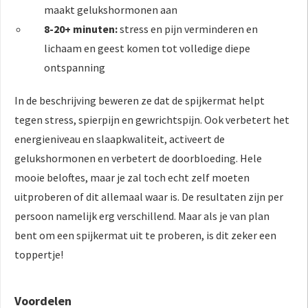
maakt gelukshormonen aan
8-20+ minuten:
stress en pijn verminderen en
lichaam en geest komen tot volledige diepe
ontspanning
In de beschrijving beweren ze dat de spijkermat helpt
tegen stress, spierpijn en gewrichtspijn. Ook verbetert het
energieniveau en slaapkwaliteit, activeert de
gelukshormonen en verbetert de doorbloeding. Hele
mooie beloftes, maar je zal toch echt zelf moeten
uitproberen of dit allemaal waar is. De resultaten zijn per
persoon namelijk erg verschillend. Maar als je van plan
bent om een spijkermat uit te proberen, is dit zeker een
toppertje!
Voordelen