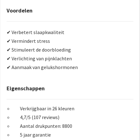
Voordelen
✔ Verbetert slaapkwaliteit
✔ Vermindert stress
✔ Stimuleert de doorbloeding
✔ Verlichting van pijnklachten
✔ Aanmaak van gelukshormonen
Eigenschappen
Verkrijgbaar in 26 kleuren
4,7/5 (107 reviews)
Aantal drukpunten: 8800
5 jaar garantie