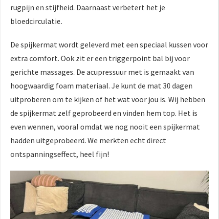
rugpijn en stijfheid. Daarnaast verbetert het je
bloedcirculatie.
De spijkermat wordt geleverd met een speciaal kussen voor
extra comfort. Ook zit er een triggerpoint bal bij voor
gerichte massages. De acupressuur met is gemaakt van
hoogwaardig foam materiaal. Je kunt de mat 30 dagen
uitproberen om te kijken of het wat voor jou is. Wij hebben
de spijkermat zelf geprobeerd en vinden hem top. Het is
even wennen, vooral omdat we nog nooit een spijkermat
hadden uitgeprobeerd. We merkten echt direct
ontspanningseffect, heel fijn!