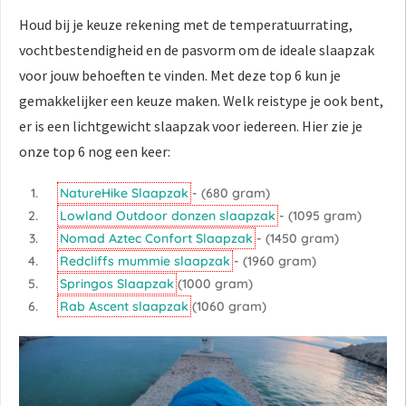
Houd bij je keuze rekening met de temperatuurrating,
vochtbestendigheid en de pasvorm om de ideale slaapzak
voor jouw behoeften te vinden. Met deze top 6 kun je
gemakkelijker een keuze maken. Welk reistype je ook bent,
er is een lichtgewicht slaapzak voor iedereen. Hier zie je
onze top 6 nog een keer:
NatureHike Slaapzak
- (680 gram)
Lowland Outdoor donzen slaapzak
- (1095 gram)
Nomad Aztec Confort Slaapzak
- (1450 gram)
Redcliffs mummie slaapzak
- (1960 gram)
Springos Slaapzak
(1000 gram)
Rab Ascent slaapzak
(1060 gram)