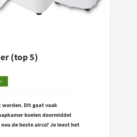
er (top 5)
en
 worden. Dit gaat vaak
laapkamer koelen doormiddel
nou de beste airco? Je leest het