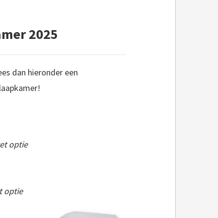
amer 2025
Lees dan hieronder een
slaapkamer!
et optie
 optie