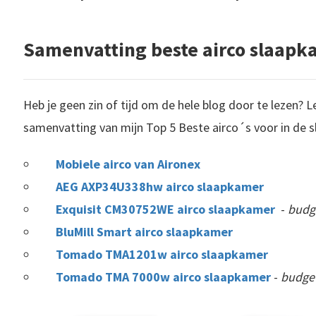
Samenvatting beste airco slaapk
Heb je geen zin of tijd om de hele blog door te lezen? 
samenvatting van mijn Top 5 Beste airco´s voor in de 
Mobiele airco van Aironex
AEG AXP34U338hw airco slaapkamer
Exquisit CM30752WE airco slaapkamer
-
budg
BluMill Smart airco slaapkamer
Tomado TMA1201w airco slaapkamer
Tomado TMA 7000w airco slaapkamer
-
budget