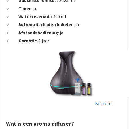
Geschikte ruimte:
tot 25 m2
Timer
: ja
Water reservoir:
400 ml
Automatisch uitschakelen
: ja
Afstandsbediening
: ja
Garantie
: 1 jaar
Bol.com
Wat is een aroma diffuser?